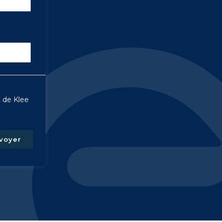
t de Klee
voyer