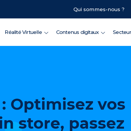
Qui sommes-nous ?
Réalité Virtuelle
Contenus digitaux
Secteu
 : Optimisez vos
n store, passez