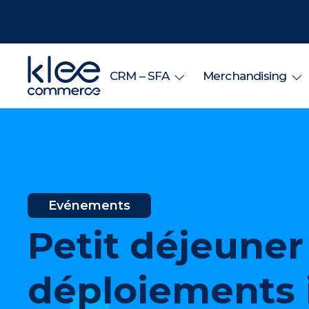
CRM – SFA
Merchandising
Evénements
Petit déjeuner
déploiements i