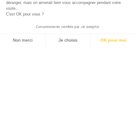
déranger, mais on aimerait bien vous accompagner pendant votre
visite...
C'est OK pour vous ?
Consentements certifiés par
Non merci
Je choisis
OK pour moi
Axeptio consent
Klee Commerce, filiale de Klee Group, est l'éditeur de
Plateforme de Gestion du Consentement : Personnalisez v
logiciels de Retail Execution des industriels,
distributeurs et laboratoires leaders de leur catégorie.
Notre plateforme vous permet d'adapter et de gérer vos pa
Nous aidons nos clients européens à développer leurs
performances commerciales et à créer plus de valeur
pour leurs propres clients et leurs équipes avec des
solutions de Sales force Automation et de
Merchandising adaptées à leurs besoins métiers.
Découvrez comment nos clients Grands comptes et
ETI des secteurs des PGC, de la pharma, de la
cosmétique et du luxe mais aussi de la distribution et
de l'industrie pilotent leur croissance avec succès...
CRM – SFA
Qui sommes-nous ?