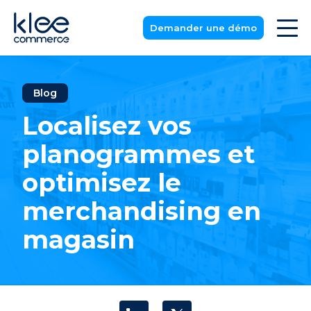
Demander une démo
Blog
Localisez vos
planogrammes et
optimisez le
merchandising en
magasin