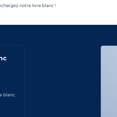
chargez notre livre blanc !
nc
e blanc.