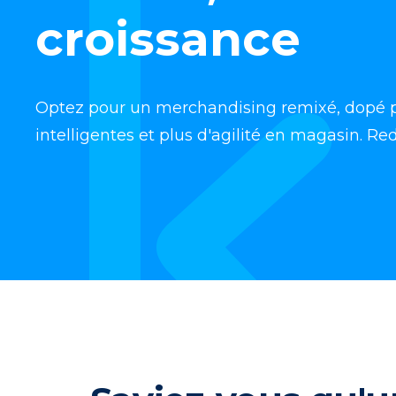
croissance
Optez pour un merchandising remixé, dopé par
intelligentes et plus d'agilité en magasin. R