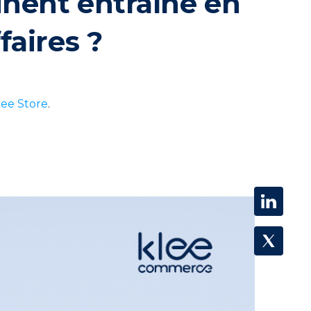
inent entraîne en
faires ?
lee Store
.