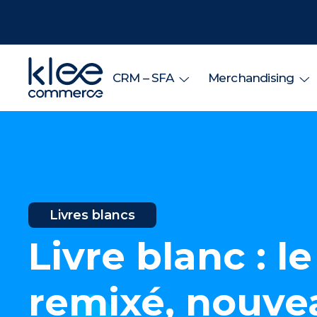
CRM – SFA
Merchandising
Livres blancs
Livre blanc : 
remixé, nouvea