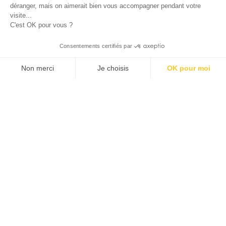
déranger, mais on aimerait bien vous accompagner pendant votre
visite...
C'est OK pour vous ?
Consentements certifiés par
Non merci
Je choisis
OK pour moi
Axeptio consent
Klee Commerce, filiale de Klee Group, est l'éditeur de
Plateforme de Gestion du Consentement : Personnalisez v
logiciels de Retail Execution des industriels,
distributeurs et laboratoires leaders de leur catégorie.
Notre plateforme vous permet d'adapter et de gérer vos pa
Nous aidons nos clients européens à développer leurs
performances commerciales et à créer plus de valeur
pour leurs propres clients et leurs équipes avec des
solutions de Sales force Automation et de
Merchandising adaptées à leurs besoins métiers.
Découvrez comment nos clients Grands comptes et
ETI des secteurs des PGC, de la pharma, de la
cosmétique et du luxe mais aussi de la distribution et
de l'industrie pilotent leur croissance avec succès...
CRM – SFA
Qui sommes-nous ?