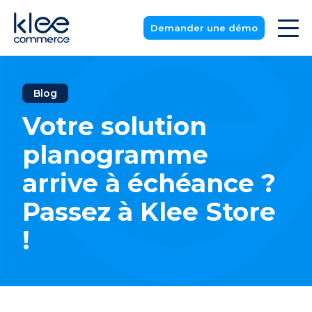
Demander une démo
Blog
Votre solution
planogramme
arrive à échéance ?
Passez à Klee Store
!