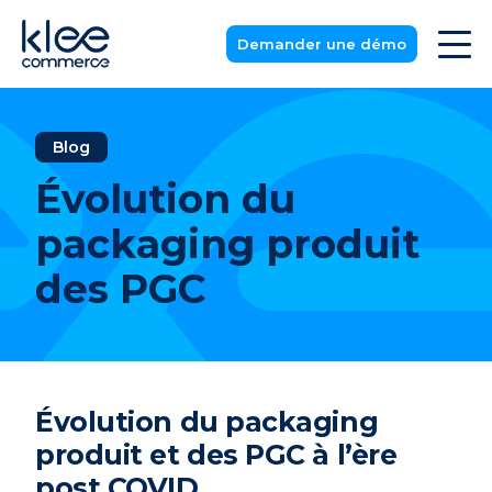
Demander une démo
Blog
Évolution du
packaging produit
des PGC
Évolution d
u
packaging
produit
et
des PGC
à l’ère
post COVID