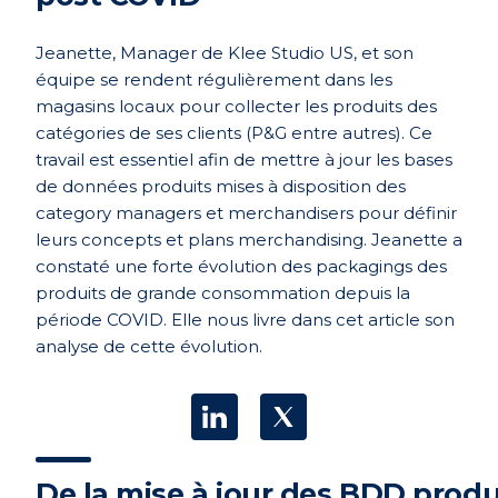
Jeanette
, Manager de Klee Studio US, et son
équipe se rendent régulièrement dans les
magasins locaux pour collecter les produits des
catégories de ses clients (P&G entre autres). Ce
travail est essentiel afin de mettre à jour les bases
de données produits mises à disposition des
category
managers et
merchandisers
pour définir
leur
s
concept
s
et plan
s
merchandising.
Jeanette
a
constaté une forte évolution des packagings des
produits de grande consommation depuis la
période COVID. Elle nous livre dans cet article son
analyse de cette évolution.
D
e la mise à jour des BDD produ