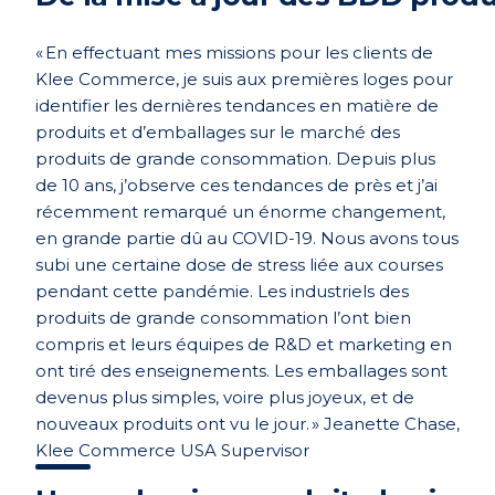
«
En
effectuant mes missions pour les clients de
Klee Commerce
, j
e suis au
x
premières loges pour
identifier
l
es
dernières tendances en matière de
produits et d’emballages sur le marché des
produits de grande consommation. Depuis plus
de 10 ans, j’observe ces tendances de près et j’ai
récemment remarqué un énorme changement,
en grande partie dû
au
COVID-19.
Nous
avons tous
subi une certaine dose de stress
liée
au
x courses
pendant
cette
pandémie. L
es industriels
des
produits de grande consommation
l’ont bien
compris et
leurs
équipes de R&D et marketing
en
ont tiré des enseignements
. Les emballages sont
devenus plus simples, voire plus joyeux, et de
nouveaux produits ont vu le jour.
»
Jeanette
Chase
,
Klee Commerce U
SA
Supervisor