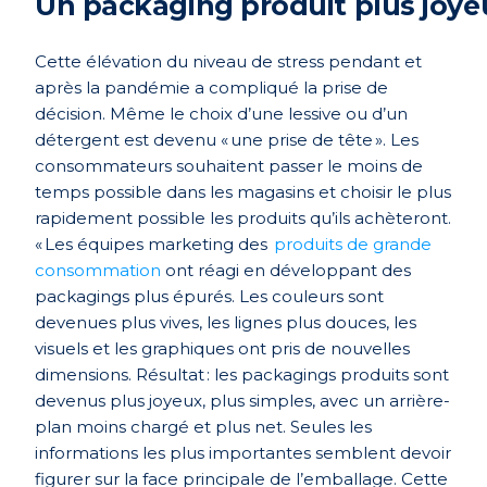
Un
packaging produit plus
joye
Ce
tte élévation du
niveau
de stress pendant et
après la pandémie
a
compliqué la prise de
décision. Même le choix d’un
e
lessive
ou
d’un
dét
ergent
est
devenu
«
une prise de tête »
. Les
consommateurs souhaitent passer le moins de
temps possible dans les magasins et choisir le plus
rapidement possible le
s
produit
s
qu’ils achèteront.
«
Les équipes marketing des
produits de grande
consommation
ont réagi en
développant des
packagings
plus épurés
.
Les
couleurs
sont
devenues
plus vives,
les
lignes plus douces,
l
es
visuels
et
l
es graphiques
ont pris de nouvelles
dimensions
.
Résultat :
les packaging
s
produits sont
devenus
plus joyeux, plus simples
,
avec un
arrière-
plan
moins chargé et
plus net
.
Seules les
informations les plus importantes semblent devoir
figurer sur la face principale de l’emballage. Cette