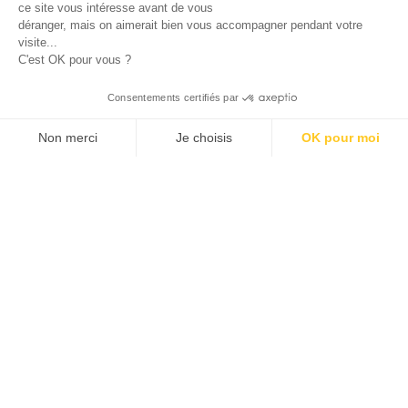
ce site vous intéresse avant de vous
déranger, mais on aimerait bien vous accompagner pendant votre
visite...
C'est OK pour vous ?
Consentements certifiés par
Non merci
Je choisis
OK pour moi
Axeptio consent
Klee Commerce, filiale de Klee Group, est l'éditeur de
Plateforme de Gestion du Consentement : Personnalisez v
logiciels de Retail Execution des industriels,
distributeurs et laboratoires leaders de leur catégorie.
Notre plateforme vous permet d'adapter et de gérer vos pa
Nous aidons nos clients européens à développer leurs
performances commerciales et à créer plus de valeur
pour leurs propres clients et leurs équipes avec des
solutions de Sales force Automation et de
Merchandising adaptées à leurs besoins métiers.
Découvrez comment nos clients Grands comptes et
ETI des secteurs des PGC, de la pharma, de la
cosmétique et du luxe mais aussi de la distribution et
de l'industrie pilotent leur croissance avec succès...