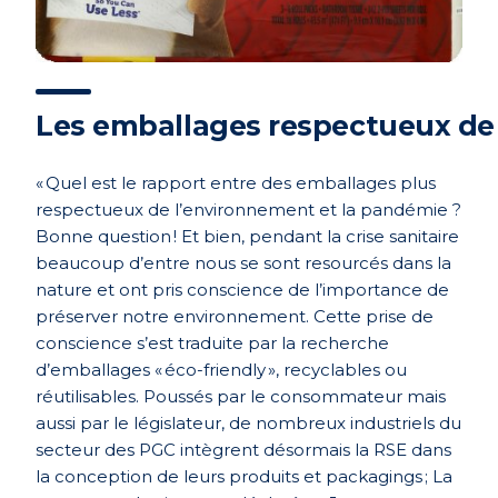
Les emballages respectueux de
«
Q
uel est le rapport entre
d
es emballages
plus
respectueux
de l’environnement et la pandémie ?
Bonne question
!
Et
bien, pendant la
crise sanitaire
beaucoup d’entre nous
se sont resourcés
dans la
nature
et ont
pris conscience de l’importance de
préserver notre environnement
.
Cette prise de
con
s
cience
s’est traduite par la
recherche
d’emballages
«
éco-friendly
»
,
recyclables
ou
réutilisables
.
Poussés par
le consommateur
mais
aussi par l
e
législa
teur
, d
e nombreux
industriels du
secteur des PGC
intègrent désormais la RSE
dans
la conception de
leurs
produits et packagings
; La