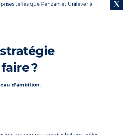
prises telles que Panzani et Unilever à
stratégie
aire ?
iveau d’ambition.
rs
lors des commissions d’achat annuelles.