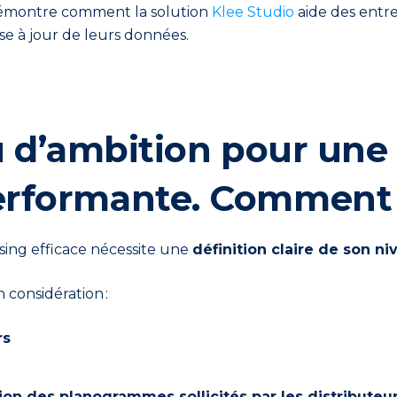
 démontre comment la solution
Klee Studio
aide des entre
ise à jour de leurs données.
u d’ambition pour une 
erformante
. Comment f
sing efficace nécessite une
définition claire de son n
 considération :
rs
tion des planogrammes sollicités par les distributeu