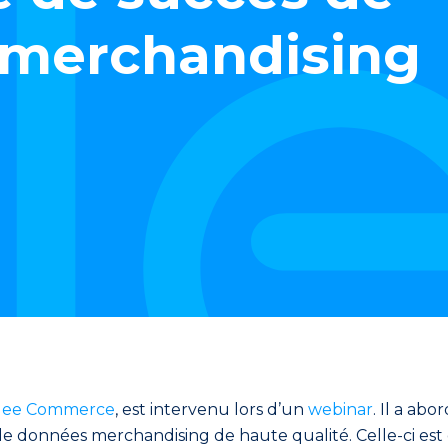
s merchandising
lee Commerce
,
est intervenu lors d’un
webin
ar
. Il a
abord
 de données merchandising de haute qualité.
Celle-ci est