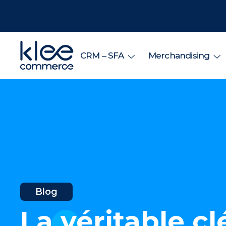
CRM – SFA
Merchandising
Blog
La véritable c