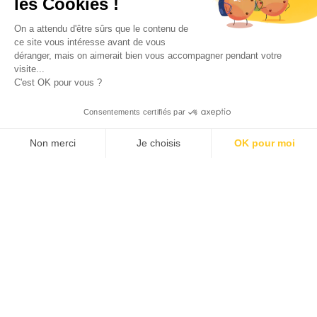
les Cookies !
On a attendu d'être sûrs que le contenu de
ce site vous intéresse avant de vous
déranger, mais on aimerait bien vous accompagner pendant votre
visite...
C'est OK pour vous ?
Consentements certifiés par
Non merci
Je choisis
OK pour moi
Axeptio consent
Klee Commerce, filiale de Klee Group, est l'éditeur de
Plateforme de Gestion du Consentement : Personnalisez v
logiciels de Retail Execution des industriels,
distributeurs et laboratoires leaders de leur catégorie.
Notre plateforme vous permet d'adapter et de gérer vos pa
Nous aidons nos clients européens à développer leurs
performances commerciales et à créer plus de valeur
pour leurs propres clients et leurs équipes avec des
solutions de Sales force Automation et de
Merchandising adaptées à leurs besoins métiers.
Découvrez comment nos clients Grands comptes et
ETI des secteurs des PGC, de la pharma, de la
cosmétique et du luxe mais aussi de la distribution et
de l'industrie pilotent leur croissance avec succès...