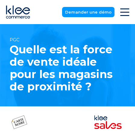
Demander une démo
PGC
Quelle est la force
de vente idéale
pour les magasins
de proximité ?