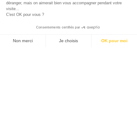
déranger, mais on aimerait bien vous accompagner pendant votre
visite...
C'est OK pour vous ?
Consentements certifiés par
Non merci
Je choisis
OK pour moi
Axeptio consent
Klee Commerce, filiale de Klee Group, est l'éditeur de
Plateforme de Gestion du Consentement : Personnalisez v
logiciels de Retail Execution des industriels,
distributeurs et laboratoires leaders de leur catégorie.
Notre plateforme vous permet d'adapter et de gérer vos pa
Nous aidons nos clients européens à développer leurs
performances commerciales et à créer plus de valeur
pour leurs propres clients et leurs équipes avec des
solutions de Sales force Automation et de
Merchandising adaptées à leurs besoins métiers.
Découvrez comment nos clients Grands comptes et
ETI des secteurs des PGC, de la pharma, de la
cosmétique et du luxe mais aussi de la distribution et
de l'industrie pilotent leur croissance avec succès...
CRM – SFA
Qui sommes-nous ?